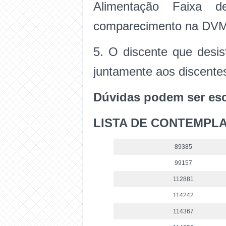
Alimentação Faixa d
comparecimento na DVM p
5. O discente que desis
juntamente aos discente
Dúvidas podem ser esc
LISTA DE CONTEMPL
89385
99157
112881
114242
114367