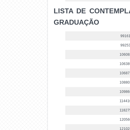
LISTA DE CONTEMPL
GRADUAÇÃO
9916
9925
10608
10638
10687
10880
10986
11441
11827
12056
12102