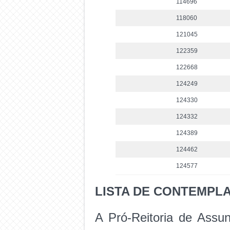
114696
118060
121045
122359
122668
124249
124330
124332
124389
124462
124577
LISTA DE CONTEMPL
A Pró-Reitoria de Assun