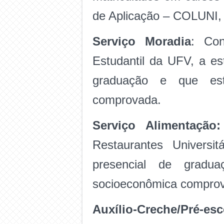
de Aplicação – COLUNI, a
Serviço Moradia
: Con
Estudantil da UFV, a es
graduação e que est
comprovada.
Serviço Alimentaçã
Restaurantes Universi
presencial de gradu
socioeconômica compro
Auxílio-Creche/Pré-esc