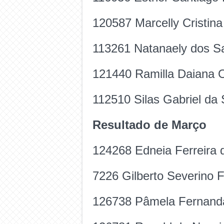
120587 Marcelly Cristin
113261 Natanaely dos Sa
121440 Ramilla Daiana O
112510 Silas Gabriel da S
Resultado de Março
124268 Edneia Ferreira 
7226 Gilberto Severino 
126738 Pâmela Fernanda