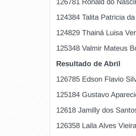
126781 Ronald do Nasc
124384 Talita Patricia d
124829 Thainá Luisa Ver
125348 Valmir Mateus Bo
Resultado de Abril
126785 Edson Flavio Sil
125184 Gustavo Aparecid
12618 Jamilly dos Santos
126358 Laila Alves Vieir